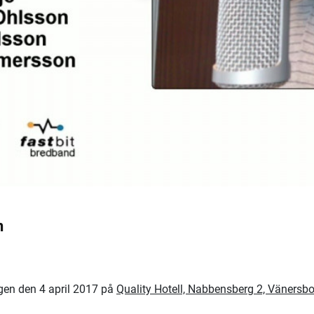
n
en den 4 april 2017 på
Quality Hotell, Nabbensberg 2, Vänersb