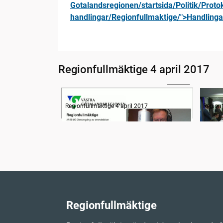
Gotalandsregionen/startsida/Politik/Protok
handlingar/Regionfullmaktige/">Handling
Regionfullmäktige 4 april 2017
27:09
Information om dagens ärenden
En ty
Regionfullmäktige 4 april 2017
Regionf
Regionfullmäktige