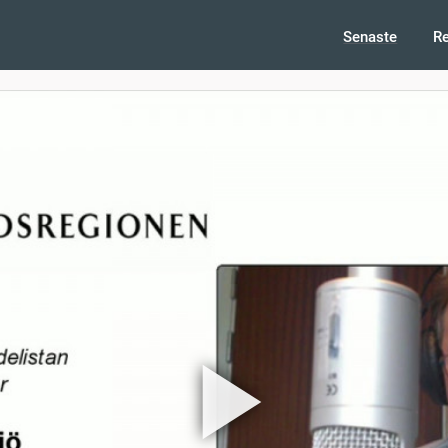
Senaste
R