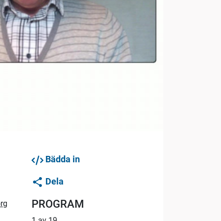
Bädda in
Dela
PROGRAM
org
1 av 19