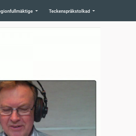
egionfullmäktige
Teckenspråkstolkad