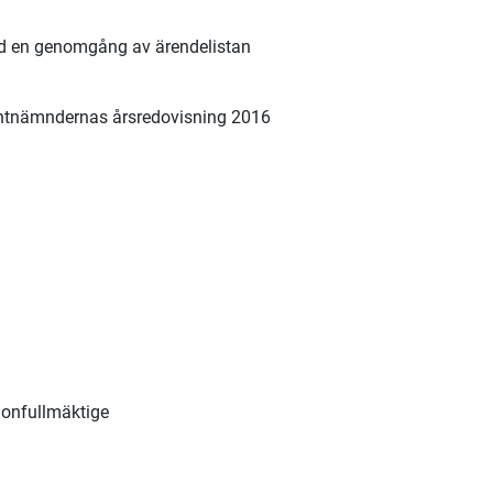
d en genomgång av ärendelistan
entnämndernas årsredovisning 2016
ionfullmäktige