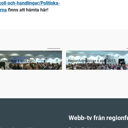
oll-och-handlingar/Politiska-
arna
finns att hämta här!
02:46
st minut
Inledande formalia
ullmäktige 4 april 2017
Regionfullmäktige 4 april 2017
Webb-tv från regionf