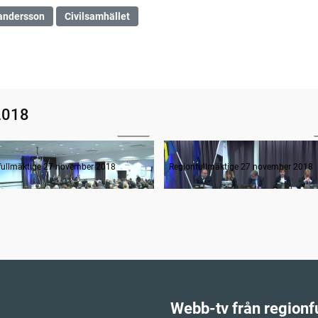
andersson
Civilsamhället
2018
01:41
ande formalia
fullmäktige 27 november 2018
Regionfullmäktige 27 november 2018
Webb-tv från regionf