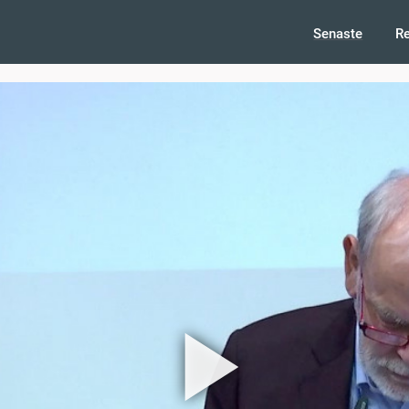
Senaste
R