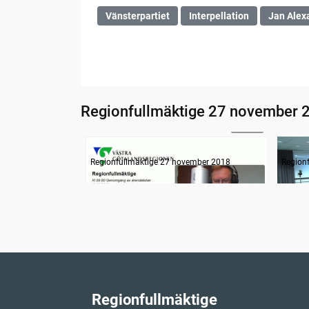
Vänsterpartiet
Interpellation
Jan Alex
Regionfullmäktige 27 november 
24:25
Information
Inled
Regionfullmäktige 27 november 2018
Region
Regionfullmäktige