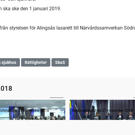
n ska ske den 1 januari 2019.
ån styrelsen för Alingsås lasarett till Närvårdssamverkan Södr
 sjukhus
Rättigheter
SkaS
2018
01:41
ande formalia
fullmäktige 27 november 2018
Regionfullmäktige 27 november 2018