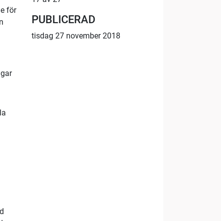
e för
PUBLICERAD
en
tisdag 27 november 2018
ngar
la
ed