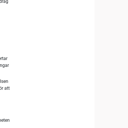
pdrag
rtar
ingar
elsen
r att
heten