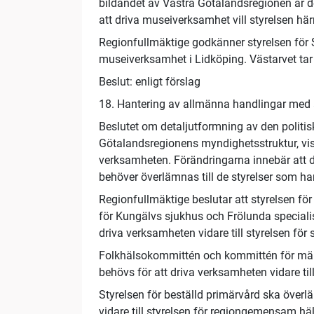
bildandet av Västra Götalandsregionen är d
att driva museiverksamhet vill styrelsen hä
Regionfullmäktige godkänner styrelsen för 
museiverksamhet i Lidköping. Västarvet tar
Beslut: enligt förslag
18. Hantering av allmänna handlingar med a
Beslutet om detaljutformning av den politi
Götalandsregionens myndighetsstruktur, v
verksamheten. Förändringarna innebär att 
behöver överlämnas till de styrelser som ha
Regionfullmäktige beslutar att styrelsen fö
för Kungälvs sjukhus och Frölunda special
driva verksamheten vidare till styrelsen för 
Folkhälsokommittén och kommittén för män
behövs för att driva verksamheten vidare til
Styrelsen för beställd primärvård ska över
vidare till styrelsen för regiongemensam hä