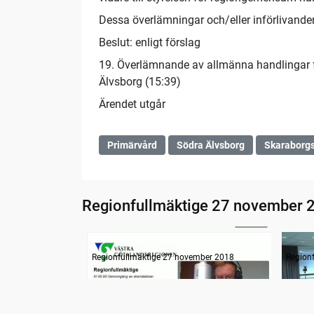
Dessa överlämningar och/eller införlivande
Beslut: enligt förslag
19. Överlämnande av allmänna handlingar fr
Älvsborg (15:39)
Ärendet utgår
Primärvård
Södra Älvsborg
Skaraborgs
Regionfullmäktige 27 november 
24:25
Information
Inled
Regionfullmäktige 27 november 2018
Region