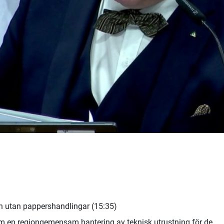
en utan pappershandlingar (15:35)
m en regiongemensam hantering av teknisk utrustning för de