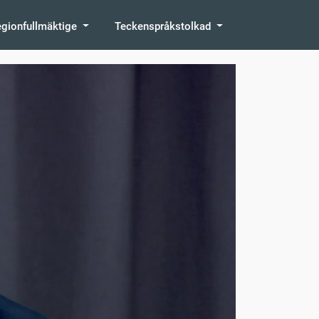
egionfullmäktige
Teckenspråkstolkad