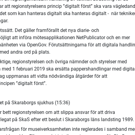
att regionstyrelsens princip ”digitalt först” ska vara vägledand
 det som kan hanteras digitalt ska hanteras digitalt - när teknik
ngar.
etssätt. Det gäller framförallt det nya diarie- och
jligt att införa mötesapplikationen NetPublicator och en mer
llmänheten via OpenGov. Förutsättningarna för att digitala handli
med andra ord på plats.
ktige, regionstyrelsen och övriga nämnder och styrelser med
ch med 1 februari 2019 ska ersätta pappershandlingar med digita
ag uppmanas att vidta nödvändiga åtgärder för att
cipen ”digitalt först”.
et på Skaraborgs sjukhus (15:36)
bett regionstyrelsen om att slippa ansvar för att driva
egat på SkaS efter ett beslut i Skaraborgs läns landsting 1989.
svarsfrågan för museiverksamheten inte reglerades i samband m