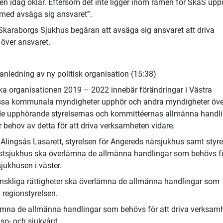
en idag oklar. Eftersom det inte ligger inom ramen för SkaS up
rmed avsäga sig ansvaret”.
Skaraborgs Sjukhus begäran att avsäga sig ansvaret att driva
 över ansvaret.
nledning av ny politisk organisation (15:38)
ska organisationen 2019 – 2022 innebär förändringar i Västra
issa kommunala myndigheter upphör och andra myndigheter öve
de upphörande styrelsernas och kommittéernas allmänna handl
r behov av detta för att driva verksamheten vidare.
r Alingsås Lasarett, styrelsen för Angereds närsjukhus samt styr
istsjukhus ska överlämna de allmänna handlingar som behövs fö
sjukhusen i väster.
skliga rättigheter ska överlämna de allmänna handlingar som
l regionstyrelsen.
lämna de allmänna handlingar som behövs för att driva verksam
lso- och sjukvård.