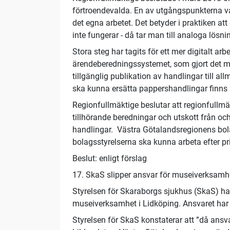
förtroendevalda. En av utgångspunkterna var 
det egna arbetet. Det betyder i praktiken att
inte fungerar - då tar man till analoga lösni
Stora steg har tagits för ett mer digitalt arb
ärendeberedningssystemet, som gjort det mö
tillgänglig publikation av handlingar till a
ska kunna ersätta pappershandlingar finns 
Regionfullmäktige beslutar att regionfullmä
tillhörande beredningar och utskott från o
handlingar. Västra Götalandsregionens bol
bolagsstyrelserna ska kunna arbeta efter prin
Beslut: enligt förslag
17. SkaS slipper ansvar för museiverksamh
Styrelsen för Skaraborgs sjukhus (SkaS) har 
museiverksamhet i Lidköping. Ansvaret har l
Styrelsen för SkaS konstaterar att ”då an