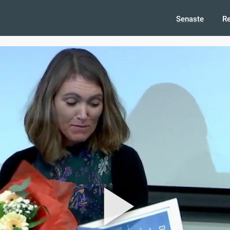
Senaste
R