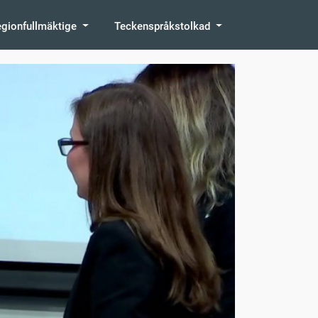
egionfullmäktige
Teckenspråkstolkad