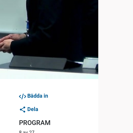
Bädda in
Dela
PROGRAM
8 av 27