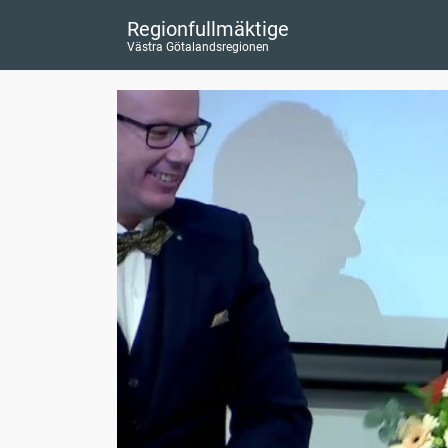
Regionfullmäktige
Västra Götalandsregionen