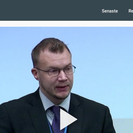
Senaste
R