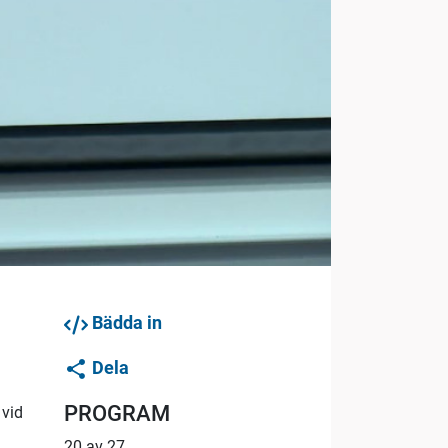
Bädda in
Dela
PROGRAM
 vid
20 av 27