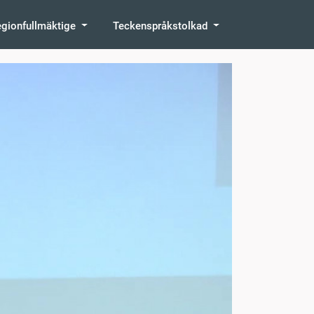
egionfullmäktige
Teckenspråkstolkad