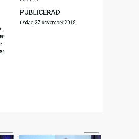
PUBLICERAD
tisdag 27 november 2018
g,
er
er
ar
01:16
38:01