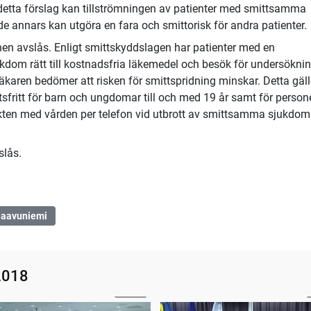
detta förslag kan tillströmningen av patienter med smittsamma
de annars kan utgöra en fara och smittorisk för andra patienter.
nen avslås. Enligt smittskyddslagen har patienter med en
ukdom rätt till kostnadsfria läkemedel och besök för undersöknin
aren bedömer att risken för smittspridning minskar. Detta gäll
ftsfritt för barn och ungdomar till och med 19 år samt för person
takten med vården per telefon vid utbrott av smittsamma sjukdom
slås.
laavuniemi
2018
01:41