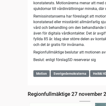
konstaterats. Motionärerna menar att med 
sjukdomar till vårdinrättningar minska, där 
Remissinstanserna har föreslagit att motio
konstaterad eller misstänkt allmänfarlig sj
vård och behandling om den behandlande läk
även för digitala vårdkontakter. Det är avgi
fyllda 85 år. Idag sker större delen av kon
och det är gratis för invånarna.
Regionfullmäktige beslutar att motionen av
Beslut: enligt förslagSD reserverar sig
Motion
Sverigedemokraterna
Heikki K
Regionfullmäktige 27 november 
24:25