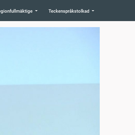
egionfullmäktige
Teckenspråkstolkad