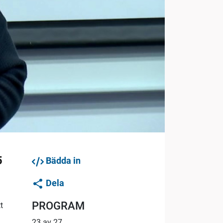
5
Bädda in
Dela
PROGRAM
t
23 av 27