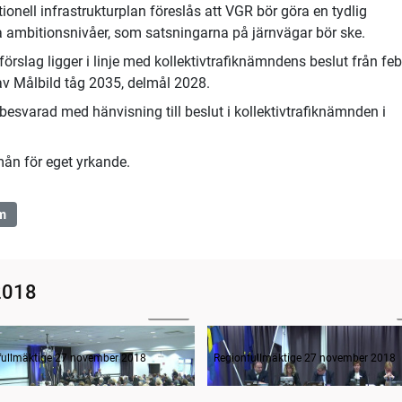
onell infrastrukturplan föreslås att VGR bör göra en tydlig
lka ambitionsnivåer, som satsningarna på järnvägar bör ske.
rslag ligger i linje med kollektivtrafiknämndens beslut från feb
 av Målbild tåg 2035, delmål 2028.
besvarad med hänvisning till beslut i kollektivtrafiknämnden i
rmån för eget yrkande.
m
2018
01:41
ande formalia
fullmäktige 27 november 2018
Regionfullmäktige 27 november 2018