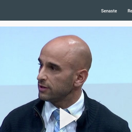
Senaste
R