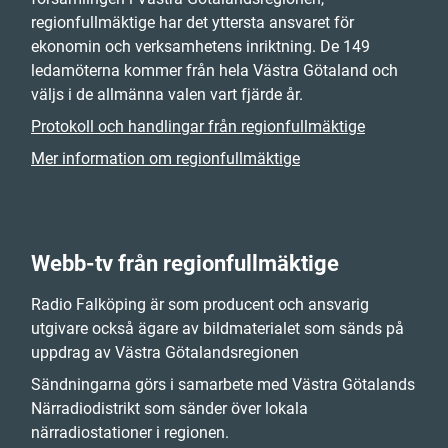
regionfullmäktige har det yttersta ansvaret för
ekonomin och verksamhetens inriktning. De 149
ledamöterna kommer från hela Västra Götaland och
väljs i de allmänna valen vart fjärde år.
Protokoll och handlingar från regionfullmäktige
Mer information om regionfullmäktige
Webb-tv från regionfullmäktige
Radio Falköping är som producent och ansvarig
utgivare också ägare av bildmaterialet som sänds på
uppdrag av Västra Götalandsregionen
Sändningarna görs i samarbete med Västra Götalands
Närradiodistrikt som sänder över lokala
närradiostationer i regionen.