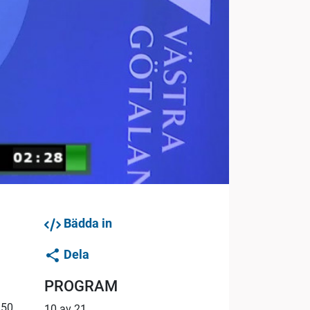
Bädda in
Dela
PROGRAM
 50
10 av 21