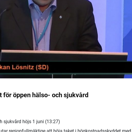
 för öppen hälso- och sjukvård
 sjukvård höjs 1 juni (13:27)
lutar regionfullmäktige att höja taket i högkostnadsskyddet med