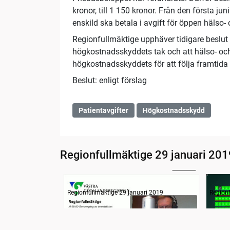
kronor, till 1 150 kronor. Från den första 
enskild ska betala i avgift för öppen hälso-
Regionfullmäktige upphäver tidigare beslut
högkostnadsskyddets tak och att hälso- och
högkostnadsskyddets för att följa framtida
Beslut: enligt förslag
Patientavgifter
Högkostnadsskydd
Regionfullmäktige 29 januari 201
26:13
Information
Inled
Regionfullmäktige 29 januari 2019
Region