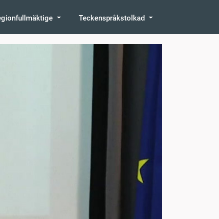
egionfullmäktige
Teckenspråkstolkad