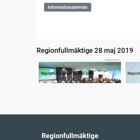
Informationsärende
Regionfullmäktige 28 maj 2019
01:21
00:41
Avsägelser och anmälan av nyvalda i regionfullmäktige
Fråg
 2019
Regionfullmäktige 28 maj 2019
Region
Regionfullmäktige