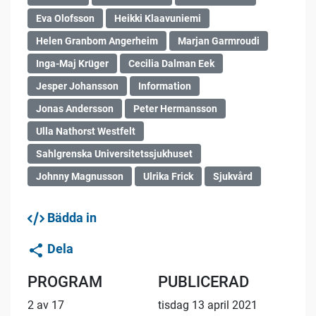
Eva Olofsson
Heikki Klaavuniemi
Helen Granbom Angerheim
Marjan Garmroudi
Inga-Maj Krüger
Cecilia Dalman Eek
Jesper Johansson
Information
Jonas Andersson
Peter Hermansson
Ulla Nathorst Westfelt
Sahlgrenska Universitetssjukhuset
Johnny Magnusson
Ulrika Frick
Sjukvård
Bädda in
Dela
PROGRAM
PUBLICERAD
2 av 17
tisdag 13 april 2021