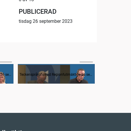
PUBLICERAD
tisdag 26 september 2023
16:24
47:48
3. Interpellation om åtgärder för patientköer
4. Interpellation om sjukvårdens ekonomi
Teckenspråkstolkad Regionfullmäktige 26 september 2023
Teckenspråkstolkad Regionfullmäktige 26 september 2023