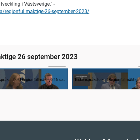
veckling i Västsverige." -
sta/regionfullmaktige-26-september-2023/
äktige 26 september 2023
1:11:44
rågestund
Teckenspråkstolkad Regionfullmäktige 26 september 2023