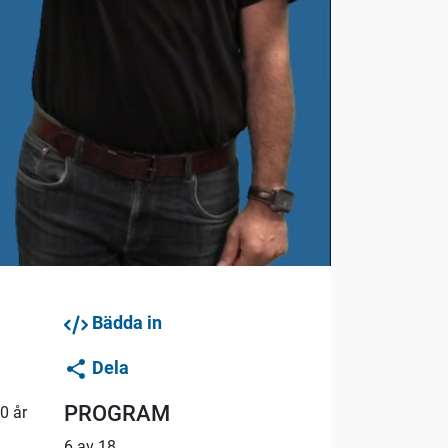
Bädda in
Dela
PROGRAM
0 år
6 av 18