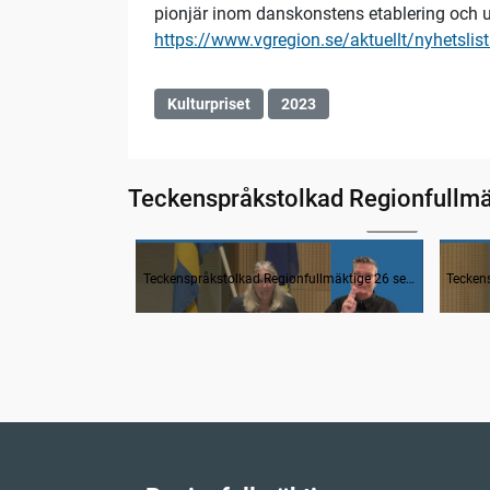
pionjär inom danskonstens etablering och ut
https://www.vgregion.se/aktuellt/nyhetsli
Kulturpriset
2023
Teckenspråkstolkad Regionfullm
04:18
1. Inledning
2. F
Teckenspråkstolkad Regionfullmäktige 26 september 2023