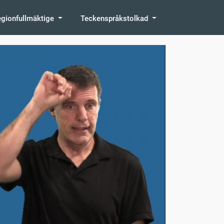
egionfullmäktige
Teckenspråkstolkad