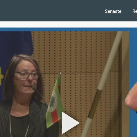
Senaste
R