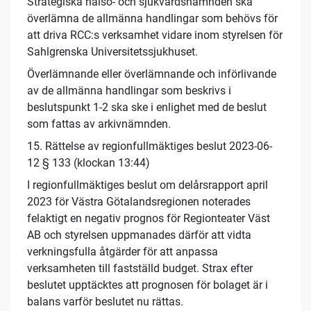
Strategiska hälso- och sjukvårdsnämnden ska
överlämna de allmänna handlingar som behövs för
att driva RCC:s verksamhet vidare inom styrelsen för
Sahlgrenska Universitetssjukhuset.
Överlämnande eller överlämnande och införlivande
av de allmänna handlingar som beskrivs i
beslutspunkt 1-2 ska ske i enlighet med de beslut
som fattas av arkivnämnden.
15. Rättelse av regionfullmäktiges beslut 2023-06-
12 § 133 (klockan 13:44)
I regionfullmäktiges beslut om delårsrapport april
2023 för Västra Götalandsregionen noterades
felaktigt en negativ prognos för Regionteater Väst
AB och styrelsen uppmanades därför att vidta
verkningsfulla åtgärder för att anpassa
verksamheten till fastställd budget. Strax efter
beslutet upptäcktes att prognosen för bolaget är i
balans varför beslutet nu rättas.