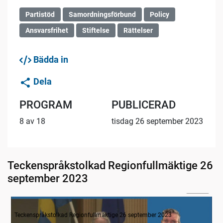
Partistöd
Samordningsförbund
Policy
Ansvarsfrihet
Stiftelse
Rättelser
Bädda in
Dela
PROGRAM
PUBLICERAD
8 av 18
tisdag 26 september 2023
Teckenspråkstolkad Regionfullmäktige 26
september 2023
04:18
1. Inledning
Teckenspråkstolkad Regionfullmäktige 26 september 2023