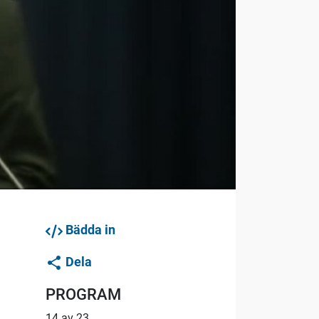
Bädda in
Dela
PROGRAM
14 av 23