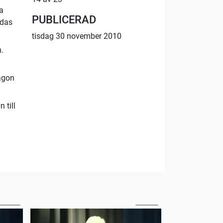
a
PUBLICERAD
ddas
tisdag 30 november 2010
n.
ågon
 till
09:20
51:39
Budget 2011