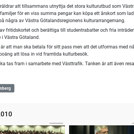
räldrar att tillsammans utnyttja det stora kulturutbud som Västr
 familjer för en viss summa pengar kan köpa ett årskort som la
de på några av Västra Götalandsregionens kulturarrangemang.
fritidskortet och berättiga till studentrabatter och fria inträde
e i Västra Götaland.
är att man ska betala för sitt pass men att det utformas med n
äng att lösa in vid framtida kulturbesök.
ka tas fram i samarbete med Västtrafik. Tanken är att även resan
nberg
2010
03:57
op
Frågestund