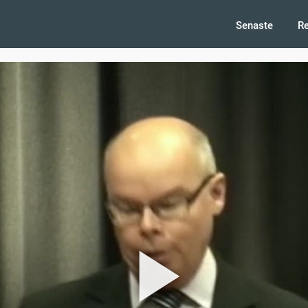
Senaste
R