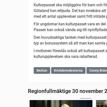
Kulturpasset ska möjliggöra för barn och fö
Götaland kan erbjuda. Det kan innebära att
med ett antal upplevelser samt fritt inträ
För ungdomar kan kulturpasset vara en del av 
Passen kan också vända sig till nyinflyttad
Den huvudsakliga tanken med kulturpasset 
typ av bonussystem så att man kan samla po
I motionen föreslås också att kulturpasset s
kulturupplevelsen ska vara rabatterad.
Motion
Kristdemokraterna
Conny Brän
Regionfullmäktige 30 november 
08:24
Regionfullmäktige öppnat
Uppr