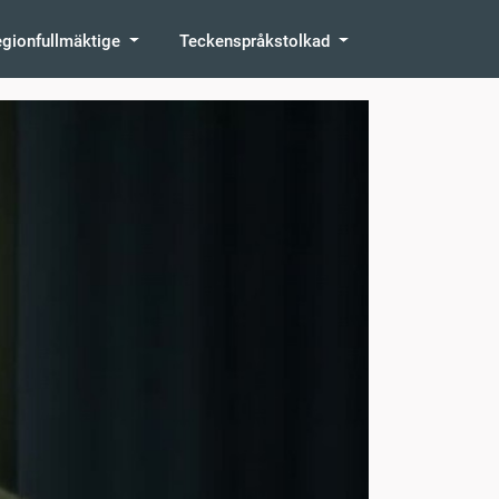
egionfullmäktige
Teckenspråkstolkad