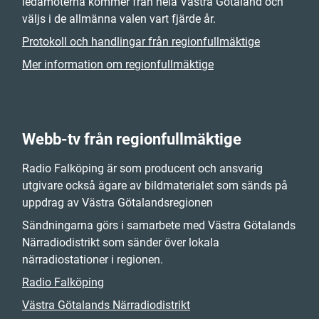
ledamöterna kommer från hela Västra Götaland och
väljs i de allmänna valen vart fjärde år.
Protokoll och handlingar från regionfullmäktige
Mer information om regionfullmäktige
Webb-tv från regionfullmäktige
Radio Falköping är som producent och ansvarig
utgivare också ägare av bildmaterialet som sänds på
uppdrag av Västra Götalandsregionen
Sändningarna görs i samarbete med Västra Götalands
Närradiodistrikt som sänder över lokala
närradiostationer i regionen.
Radio Falköping
Västra Götalands Närradiodistrikt