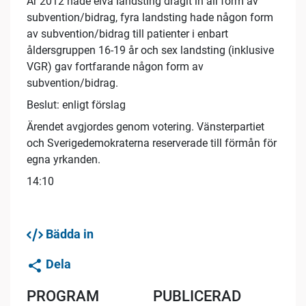
År 2012 hade elva landsting dragit in all form av
subvention/bidrag, fyra landsting hade någon form
av subvention/bidrag till patienter i enbart
åldersgruppen 16-19 år och sex landsting (inklusive
VGR) gav fortfarande någon form av
subvention/bidrag.
Beslut: enligt förslag
Ärendet avgjordes genom votering. Vänsterpartiet
och Sverigedemokraterna reserverade till förmån för
egna yrkanden.
14:10
Bädda in
Dela
PROGRAM
PUBLICERAD