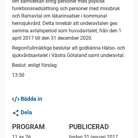
om samverkan kring personer med psykisk
funktionsnedsättning och personer med missbruk
och Ramavtal om läkarinsatser i kommunal
hemsjukvård. Detta innebär att underavtalen ges
samma avtalsperiod som huvudavtalet, från den 1
april 2017 till den 31 december 2020.
Regionfullmäktige beslutar att godkänna Hälso- och
sjukvårdsavtalet i Västra Götaland samt underavtal.
Beslut: enligt förslag
13:50
Bädda in
Dela
PROGRAM
PUBLICERAD
11 av 26
tisdag 31 januari 2017