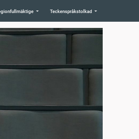
egionfullmäktige
Teckenspråkstolkad