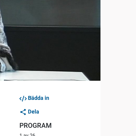
Bädda in
Dela
PROGRAM
1 av 26