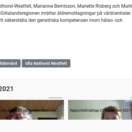
Nathorst-Westfelt, Marianne Berntsson, Mariette Risberg och Mart
 Götalandsregionen inrättar äldremottagningar på vårdcentraler.
att säkerställa den geriatriska kompetensen inom hälso- och
Äldrevård
Ulla Nathorst Westfelt
 2021
50:32
estund
fullmäktige 21 september 2021
Regionfullmäktige 21 september 2021