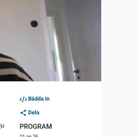
Bädda in
Dela
PROGRAM
kl
21 av 26