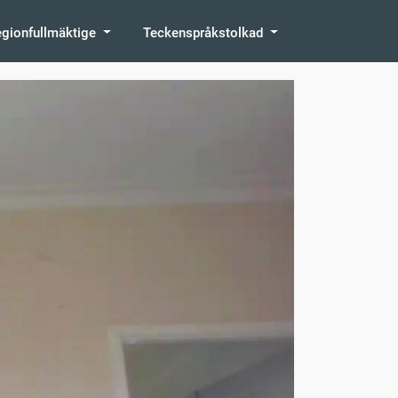
egionfullmäktige
Teckenspråkstolkad