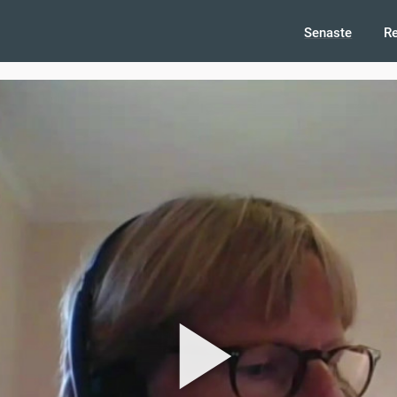
Senaste
R