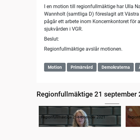
I en motion till regionfullmäktige har Ulla 
Wannholt (samtliga D) föreslagit att Västra
pågår ett arbete inom Koncernkontoret för 
sjukvården i VGR.
Beslut:
Regionfullmäktige avslår motionen.
Motion
Primärvård
Demokraterna
Regionfullmäktige 21 september
07:00
Inledande formalia
Fråg
Regionfullmäktige 21 september 2021
Region