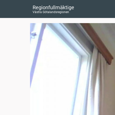
Regionfullmäktige
Västra Götalandsregionen