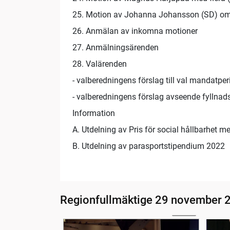
25. Motion av Johanna Johansson (SD) om av
26. Anmälan av inkomna motioner
27. Anmälningsärenden
28. Valärenden
- valberedningens förslag till val mandatp
- valberedningens förslag avseende fyllnad
Information
A. Utdelning av Pris för social hållbarhet 
B. Utdelning av parasportstipendium 2022
Regionfullmäktige 29 november 
05:19
Mötets öppnande
1-2. 