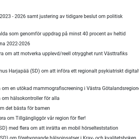
023 - 2026 samt justering av tidigare beslut om politisk
evalda som genomför uppdrag på minst 40 procent av heltid
rna 2022-2026
a om att motverka upplevd/reell otrygghet runt Västtrafiks
 Harjapää (SD) om att införa ett regionalt psykiatriskt digital
ra om en utökad mammografiscreening i Västra Götalandsregion
om hälsokontroller för alla
om det bästa för barnen
a om Tillgängliggör vår region för fler!
) med flera om att inrätta en mobil hörselteststation
SD) om förebyggande hälsoinsatser i Krav- och kvalitetsboken