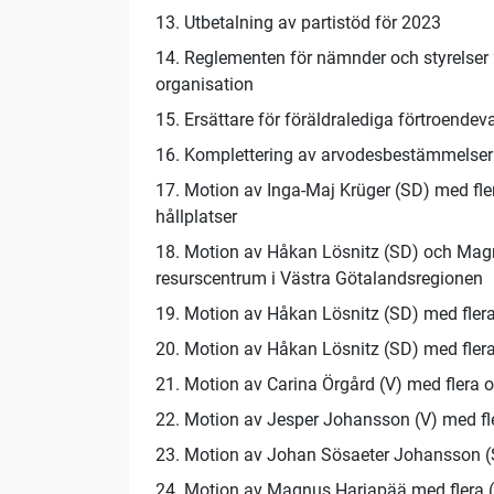
13. Utbetalning av partistöd för 2023
14. Reglementen för nämnder och styrelser 2
organisation
15. Ersättare för föräldralediga förtroend
16. Komplettering av arvodesbestämmelse
17. Motion av Inga-Maj Krüger (SD) med fler
hållplatser
18. Motion av Håkan Lösnitz (SD) och Magnus
resurscentrum i Västra Götalandsregionen
19. Motion av Håkan Lösnitz (SD) med fle
20. Motion av Håkan Lösnitz (SD) med flera 
21. Motion av Carina Örgård (V) med flera 
22. Motion av Jesper Johansson (V) med fler
23. Motion av Johan Sösaeter Johansson (SD
24. Motion av Magnus Harjapää med flera (