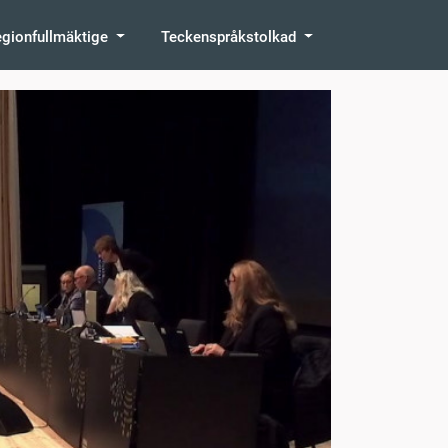
egionfullmäktige
Teckenspråkstolkad