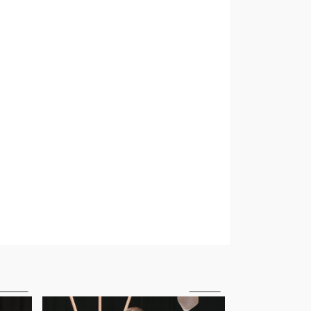
07:38
24:42
3. VGR delårsrapport augusti 2022
4. Fastställande av budget samt plan, 1/3