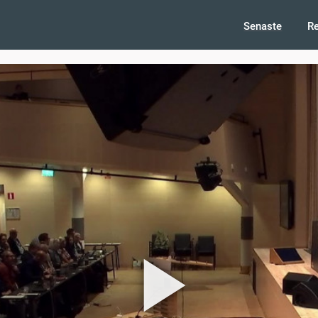
Senaste
R