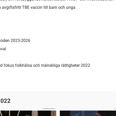
giftsfritt TBE vaccin till barn och unga
erioden 2023-2026
sval
med fokus folkhälsa och mänskliga rättigheter 2022
2022
10:22
Avsägelser och Frågestund