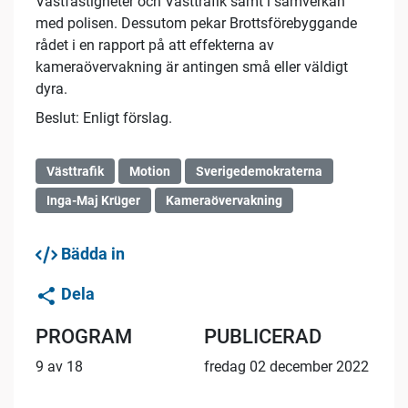
Västfastigheter och Västtrafik samt i samverkan
med polisen. Dessutom pekar Brottsförebyggande
rådet i en rapport på att effekterna av
kameraövervakning är antingen små eller väldigt
dyra.
Beslut: Enligt förslag.
Västtrafik
Motion
Sverigedemokraterna
Inga-Maj Krüger
Kameraövervakning
Bädda in
Dela
PROGRAM
PUBLICERAD
9 av 18
fredag 02 december 2022