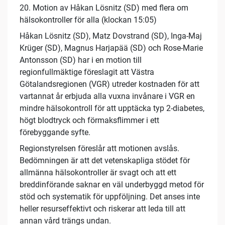
20. Motion av Håkan Lösnitz (SD) med flera om
hälsokontroller för alla (klockan 15:05)
Håkan Lösnitz (SD), Matz Dovstrand (SD), Inga-Maj
Krüger (SD), Magnus Harjapää (SD) och Rose-Marie
Antonsson (SD) har i en motion till
regionfullmäktige föreslagit att Västra
Götalandsregionen (VGR) utreder kostnaden för att
vartannat år erbjuda alla vuxna invånare i VGR en
mindre hälsokontroll för att upptäcka typ 2-diabetes,
högt blodtryck och förmaksflimmer i ett
förebyggande syfte.
Regionstyrelsen föreslår att motionen avslås.
Bedömningen är att det vetenskapliga stödet för
allmänna hälsokontroller är svagt och att ett
breddinförande saknar en väl underbyggd metod för
stöd och systematik för uppföljning. Det anses inte
heller resurseffektivt och riskerar att leda till att
annan vård trängs undan.