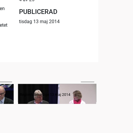
ten
PUBLICERAD
tisdag 13 maj 2014
etet
06:49
30:10
Frågestund
Regionfullmäktige 13 maj 2014
Regionfullmäktige