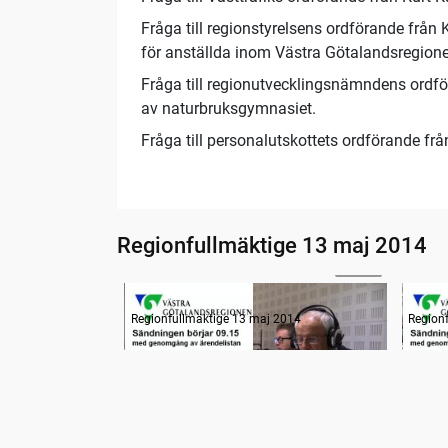
Fråga till regionstyrelsens ordförande från
för anställda inom Västra Götalandsregion
Fråga till regionutvecklingsnämndens ordf
av naturbruksgymnasiet.
Fråga till personalutskottets ordförande fr
Regionfullmäktige 13 maj 2014
04:45
Radion informerar
Radio
Regionfullmäktige 13 maj 2014
Region