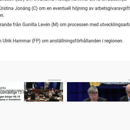
 Kristina Jonäng (C) om en eventuell höjning av arbetsgivaravgif
en.
örande från Gunilla Levén (M) om processen med utvecklingsarb
ån Ulrik Hammar (FP) om anställningsförhållanden i regionen.
01:33
n informerar forts.
Sammanträdets öppnande
fullmäktige 13 maj 2014
Regionfullmäktige 13 maj 2014