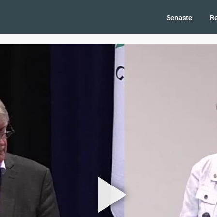
Senaste
R