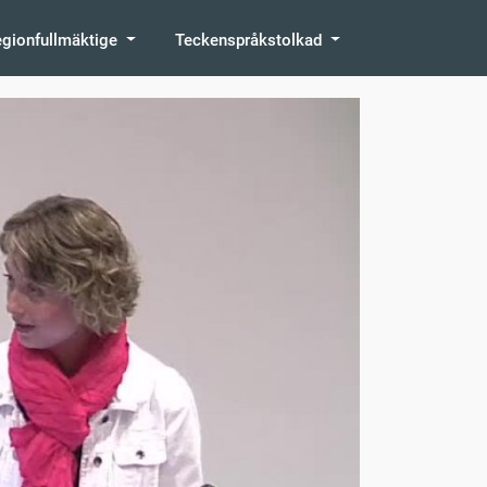
egionfullmäktige
Teckenspråkstolkad