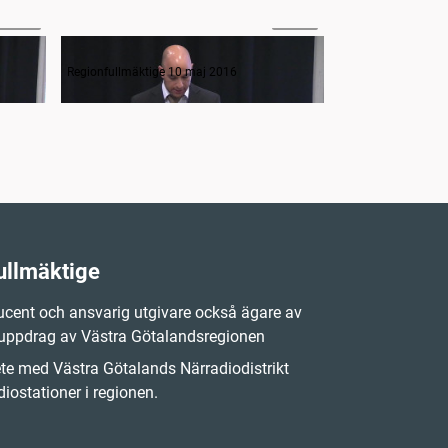
30:43
15:27
Interpellation om struktur i projektmedel
Interpellatio
Regionfullmäktige 10 maj 2016
Regionfullmäktige
ullmäktige
cent och ansvarig utgivare också ägare av
 uppdrag av Västra Götalandsregionen
e med Västra Götalands Närradiodistrikt
iostationer i regionen.