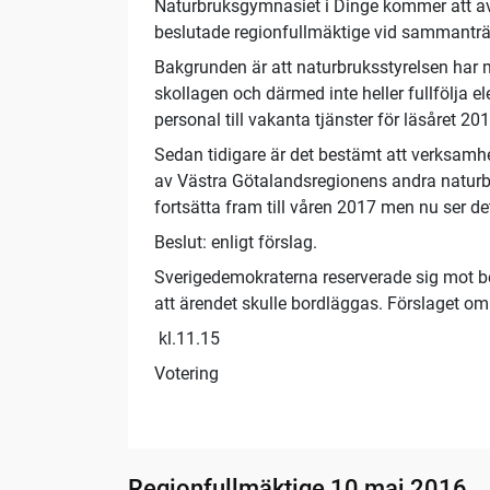
Naturbruksgymnasiet i Dinge kommer att avv
beslutade regionfullmäktige vid sammanträ
Bakgrunden är att naturbruksstyrelsen har m
skollagen och därmed inte heller fullfölja e
personal till vakanta tjänster för läsåret 20
Sedan tidigare är det bestämt att verksamhet
av Västra Götalandsregionens andra naturbru
fortsätta fram till våren 2017 men nu ser d
Beslut: enligt förslag.
Sverigedemokraterna reserverade sig mot bes
att ärendet skulle bordläggas. Förslaget o
kl.11.15
Votering
Regionfullmäktige 10 maj 2016