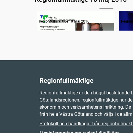
23:36
Information om dagens ärenden
Regionfullmäktige 10 maj 2016
Region
Regionfullmäktige
Regionfullmäktige är den högst beslutande f
Götalandsregionen, regionfullmäktige har det
ekonomin och verksamhetens inriktning. D
från hela Västra Götaland och väljs i de allm
Protokoll och handlingar från regionfullmäkt