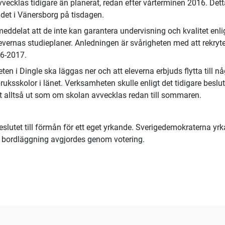
ecklas tidigare än planerat, redan efter vårterminen 2016. Dett
det i Vänersborg på tisdagen.
eddelat att de inte kan garantera undervisning och kvalitet enli
levernas studieplaner. Anledningen är svårigheten med att rekryt
16-2017.
en i Dingle ska läggas ner och att eleverna erbjuds flytta till n
ksskolor i länet. Verksamheten skulle enligt det tidigare beslut
et alltså ut som om skolan avvecklas redan till sommaren.
lutet till förmån för ett eget yrkande. Sverigedemokraterna yr
m bordläggning avgjordes genom votering.