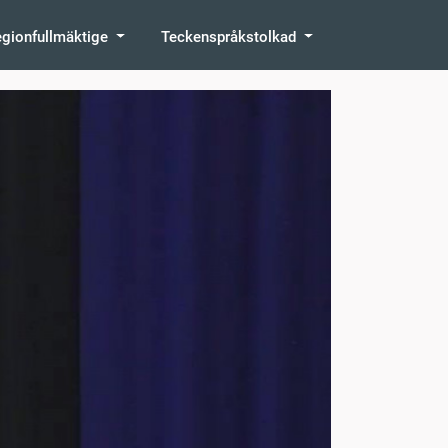
egionfullmäktige
Teckenspråkstolkad