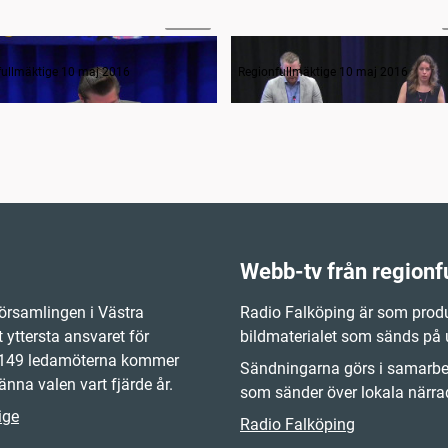
05:13
Inledande formalia samt ärende ett
Frågestund
fullmäktige 10 maj 2016
Regionfullmäktige 10 maj 2016
Webb-tv från regionf
örsamlingen i Västra
Radio Falköping är som produ
 yttersta ansvaret för
bildmaterialet som sänds på
e 149 ledamöterna kommer
Sändningarna görs i samarbet
änna valen vart fjärde år.
som sänder över lokala närrad
ige
Radio Falköping