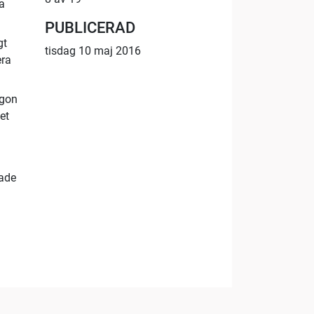
a
PUBLICERAD
gt
tisdag 10 maj 2016
era
ågon
et
kade