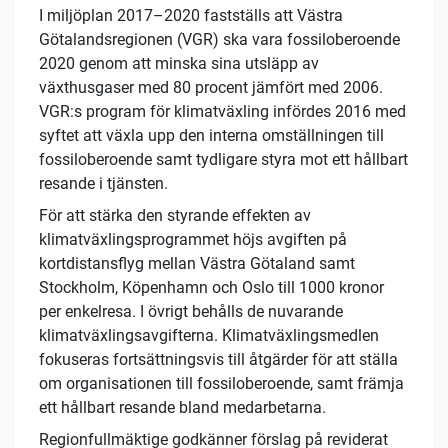
I miljöplan 2017–2020 fastställs att Västra
Götalandsregionen (VGR) ska vara fossiloberoende
2020 genom att minska sina utsläpp av
växthusgaser med 80 procent jämfört med 2006.
VGR:s program för klimatväxling infördes 2016 med
syftet att växla upp den interna omställningen till
fossiloberoende samt tydligare styra mot ett hållbart
resande i tjänsten.
För att stärka den styrande effekten av
klimatväxlingsprogrammet höjs avgiften på
kortdistansflyg mellan Västra Götaland samt
Stockholm, Köpenhamn och Oslo till 1000 kronor
per enkelresa. I övrigt behålls de nuvarande
klimatväxlingsavgifterna. Klimatväxlingsmedlen
fokuseras fortsättningsvis till åtgärder för att ställa
om organisationen till fossiloberoende, samt främja
ett hållbart resande bland medarbetarna.
Regionfullmäktige godkänner förslag på reviderat