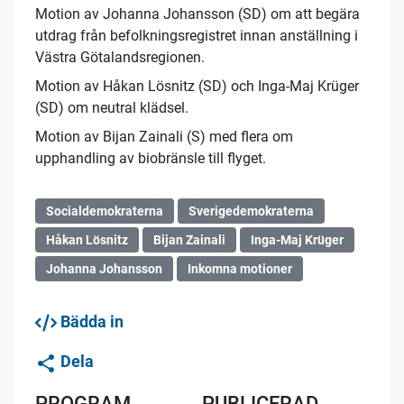
Motion av Johanna Johansson (SD) om att begära
utdrag från befolkningsregistret innan anställning i
Västra Götalandsregionen.
Motion av Håkan Lösnitz (SD) och Inga-Maj Krüger
(SD) om neutral klädsel.
Motion av Bijan Zainali (S) med flera om
upphandling av biobränsle till flyget.
Socialdemokraterna
Sverigedemokraterna
Håkan Lösnitz
Bijan Zainali
Inga-Maj Krüger
Johanna Johansson
Inkomna motioner
Bädda in
Dela
PROGRAM
PUBLICERAD