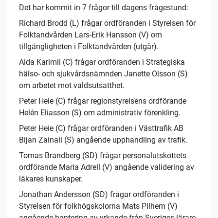
Det har kommit in 7 frågor till dagens frågestund:
Richard Brodd (L) frågar ordföranden i Styrelsen för
Folktandvården Lars-Erik Hansson (V) om
tillgängligheten i Folktandvården (utgår).
Aida Karimli (C) frågar ordföranden i Strategiska
hälso- och sjukvårdsnämnden Janette Olsson (S)
om arbetet mot våldsutsatthet.
Peter Heie (C) frågar regionstyrelsens ordförande
Helén Eliasson (S) om administrativ förenkling.
Peter Heie (C) frågar ordföranden i Västtrafik AB
Bijan Zainali (S) angående upphandling av trafik.
Tomas Brandberg (SD) frågar personalutskottets
ordförande Maria Adrell (V) angående validering av
läkares kunskaper.
Jonathan Andersson (SD) frågar ordföranden i
Styrelsen för folkhögskolorna Mats Pilhem (V)
angående hantering av yrkande från Sveriges lärare.