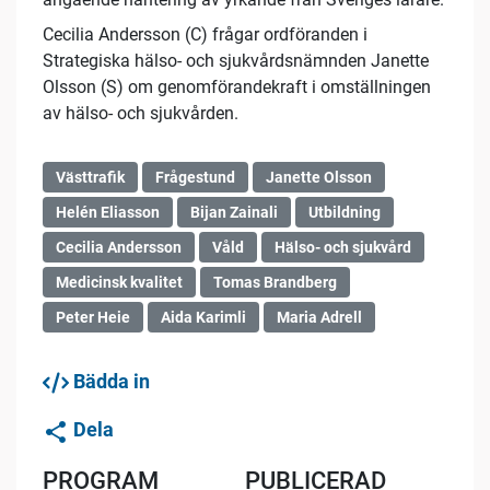
Cecilia Andersson (C) frågar ordföranden i
Strategiska hälso- och sjukvårdsnämnden Janette
Olsson (S) om genomförandekraft i omställningen
av hälso- och sjukvården.
Västtrafik
Frågestund
Janette Olsson
Helén Eliasson
Bijan Zainali
Utbildning
Cecilia Andersson
Våld
Hälso- och sjukvård
Medicinsk kvalitet
Tomas Brandberg
Peter Heie
Aida Karimli
Maria Adrell
Bädda in
Dela
PROGRAM
PUBLICERAD