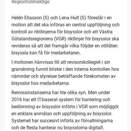
Regionfullmäktige
Helén Eliasson (S) och Lena Hult (S) föreslår i en
motion att det ska införas en central uppföljning och
kontroll av riktlinjerna för bisysslor och att Västra
Götalandsregionens (VGR) riktlinjer för bisysslor ska
revideras så att det framgår vilka följder en otillåten
bisyssla kan få för medarbetaren.
I motionen hänvisas till att revisorskollegiet i sin
granskning funnit brister i den interna kontrollen hos
nämnder och styrelser beträffande förekomsten av
bisysslor hos medarbetarna.
Remissinstanserna har lite olika syn. Men under
2016 har ett IT-baserat system för hantering och
bedömning av bisysslor införts i VGR som möjliggör
en enklare anmälan och uppföljning av bisysslor.
Systemet har succesivt införts av förvaltningarna
och de flesta hanterar nu bisysslorna digitalt.