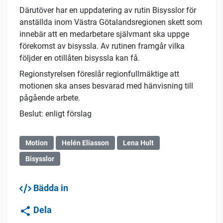
Därutöver har en uppdatering av rutin Bisysslor för
anställda inom Västra Götalandsregionen skett som
innebär att en medarbetare självmant ska uppge
förekomst av bisyssla. Av rutinen framgår vilka
följder en otillåten bisyssla kan få.
Regionstyrelsen föreslår regionfullmäktige att
motionen ska anses besvarad med hänvisning till
pågående arbete.
Beslut: enligt förslag
Motion
Helén Eliasson
Lena Hult
Bisysslor
Bädda in
Dela