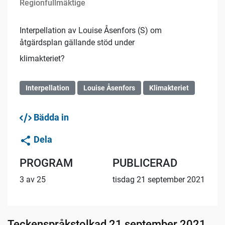
Regionfullmäktige
Interpellation av Louise Åsenfors (S) om
åtgärdsplan gällande stöd under
klimakteriet?
Interpellation
Louise Åsenfors
Klimakteriet
Bädda in
Dela
PROGRAM
PUBLICERAD
3 av 25
tisdag 21 september 2021
Teckenspråkstolkad 21 september 2021