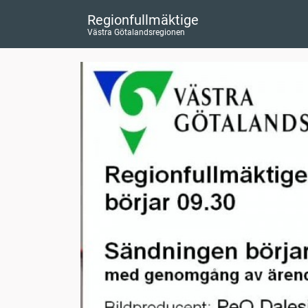
Regionfullmäktige
Västra Götalandsregionen