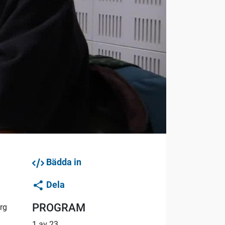
Bädda in
Dela
PROGRAM
rg
1 av 23