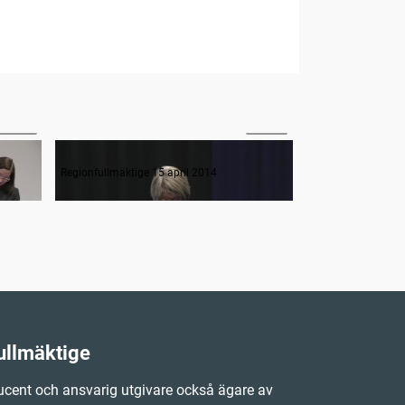
42:49
12:40
Interpellation om behovet av ett endometrioscenter
Regionfullmäktige 15 april 2014
Regionfullmäktige 
ullmäktige
cent och ansvarig utgivare också ägare av