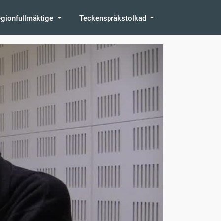
egionfullmäktige
Teckenspråkstolkad