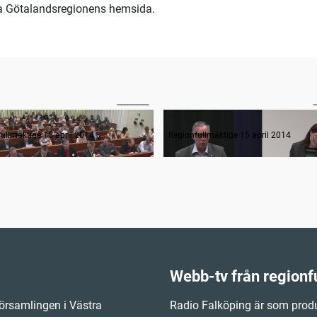
ra Götalandsregionens hemsida.
07:07
anträdets öppnande
Frågestund
ullmäktige 15 april 2014
Regionfullmäktige 15 april 2014
Webb-tv från regionf
örsamlingen i Västra
Radio Falköping är som produ