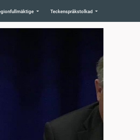
egionfullmäktige
Teckenspråkstolkad