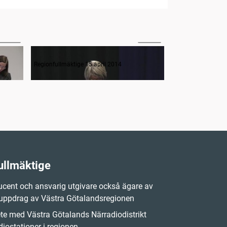
42:49
12:40
Interpellation om behovet av ett endometrioscenter
Regionfullmäktige 15 april 2014
Regionfullmäktige 
ullmäktige
cent och ansvarig utgivare också ägare av
 uppdrag av Västra Götalandsregionen
e med Västra Götalands Närradiodistrikt
iostationer i regionen.