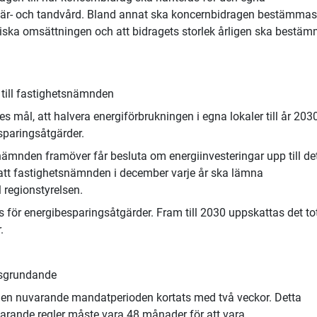
är- och tandvård. Bland annat ska koncernbidragen bestämmas
ka omsättningen och att bidragets storlek årligen ska bestäm
 till fastighetsnämnden
s mål, att halvera energiförbrukningen i egna lokaler till år 2030
esparingsåtgärder.
nämnden framöver får besluta om energiinvesteringar upp till de
att fastighetsnämnden i december varje år ska lämna
l regionstyrelsen.
s för energibesparingsåtgärder. Fram till 2030 uppskattas det to
.
nsgrundande
en nuvarande mandatperioden kortats med två veckor. Detta
arande regler måste vara 48 månader för att vara