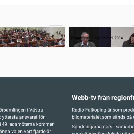
07:07
anträdets öppnande
Frågestund
ullmäktige 15 april 2014
Regionfullmäktige 15 april 2014
Webb-tv från regionf
örsamlingen i Västra
Radio Falköping är som produ
 yttersta ansvaret för
bildmaterialet som sänds på
e 149 ledamöterna kommer
Sändningarna görs i samarbet
änna valen vart fjärde år.
som sänder över lokala närrad