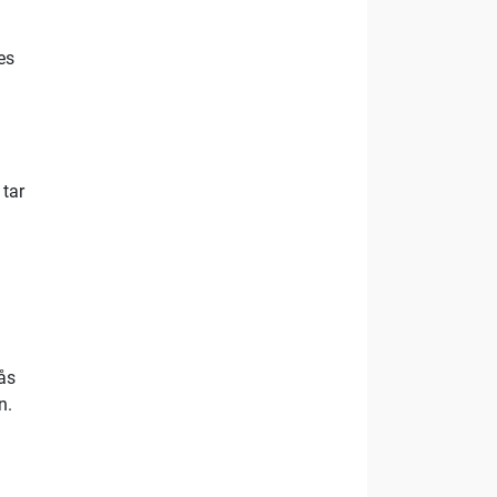
es
 tar
lås
n.