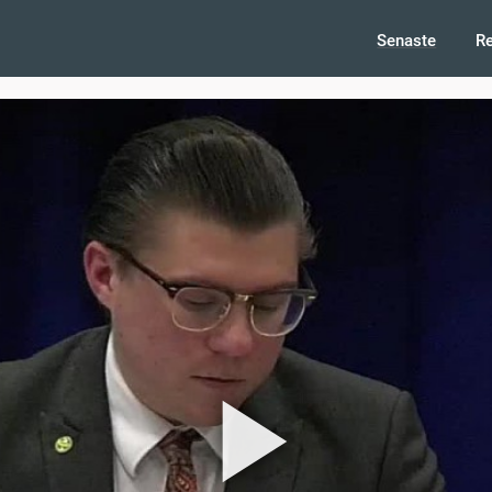
Senaste
R