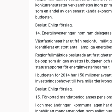
konkurrensutsatta verksamheten inom prim
som en andel av den senast kända ekonomis
budgeten.
Beslut: Enligt förslag.
14. Energiinvesteringar inom ram delegeras
Västfastigheter har utifrån regionfullmäktige
identifierat ett stort antal lämpliga energib
Regionfullmäktige beslutade att fastighets
belopp som årligen avsätts i budgeten och 
statusrapporter för energiinvesteringarna til
I budgeten för 2014 har 150 miljoner avsatt
investeringsbehovet till fyra miljarder kronor
Beslut: Enligt förslag.
15. Förkortad mandatperiod anses pensio
I och med ändringar i kommunallagen har d
innebär att mandatperioden, som enligt nuv