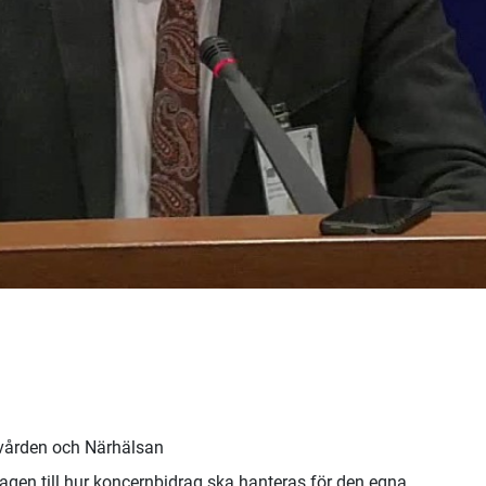
dvården och Närhälsan
agen till hur koncernbidrag ska hanteras för den egna