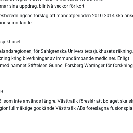
ar sina uppdrag, blir två veckor för kort.
desberedningens förslag att mandatperioden 2010-2014 ska ans
ionsgrundande.
ssjukhuset
landsregionen, för Sahlgrenska Universitetssjukhusets räkning,
rskning kring biverkningar av immundämpande mediciner. Enligt
t med namnet Stiftelsen Gunnel Forsberg Warringer för forskning
AB
B, som inte används längre. Västtrafik föreslår att bolaget ska s
gionfullmäktige godkände Västtrafik ABs föreslagna fusionspla