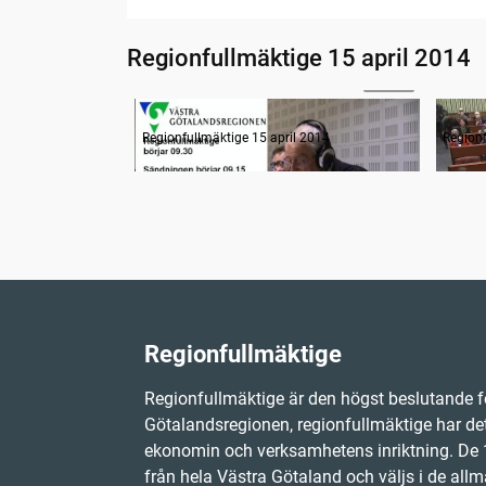
Regionfullmäktige 15 april 2014
07:49
Radion informerar
Samm
Regionfullmäktige 15 april 2014
Regionf
Regionfullmäktige
Regionfullmäktige är den högst beslutande f
Götalandsregionen, regionfullmäktige har det
ekonomin och verksamhetens inriktning. D
från hela Västra Götaland och väljs i de allm