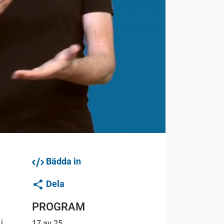
Bädda in
Dela
PROGRAM
i
17 av 25