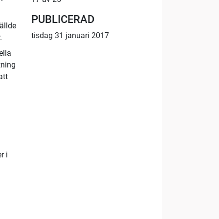
PUBLICERAD
ällde
tisdag 31 januari 2017
.
ella
tning
att
r i