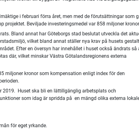
lmäktige i februari förra året, men med de förutsättningar som g
p projektet. Beviljade investeringsmedel var 858 miljoner kronor
rats. Bland annat har Göteborgs stad beslutat utveckla det aktu
erstadsmiljö, vilket bland annat ställer nya krav på husets gestal
rådet. Efter en översyn har innehållet i huset också ändrats så 
tas där, vilket minskar Västra Götalandsregionens externa
 85 miljoner kronor som kompensation enligt index för den
perioden.
r 2019. Huset ska bli en lättillgänglig arbetsplats och
nktioner som idag är spridda på en mängd olika externa lokale
rmån för eget yrkande.