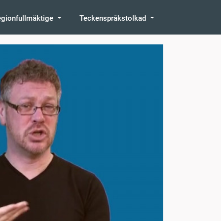
egionfullmäktige
Teckenspråkstolkad