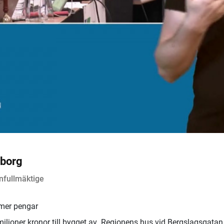
eborg
nfullmäktige
 mer pengar
 miljoner kronor till bygget av Regionens hus vid Bergslagsgatan 