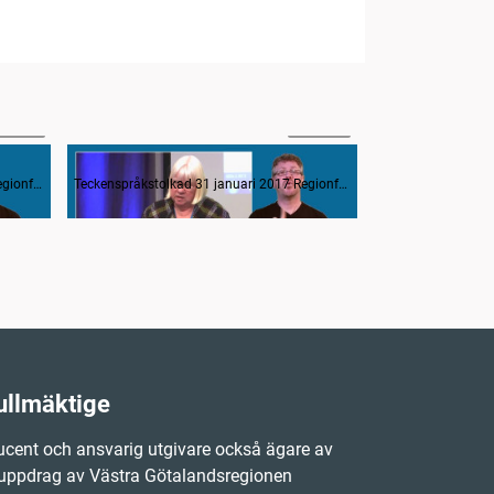
47:52
1:27:56
Interpellation av Eva Olofsson (V) om krisen på akutmottagningarna går att lösa
Teckenspråkstolkad 31 januari 2017 Regionfullmäktige
Teckenspråkstolkad 31 januari 2017 Regionfullmäktige
ullmäktige
cent och ansvarig utgivare också ägare av
 uppdrag av Västra Götalandsregionen