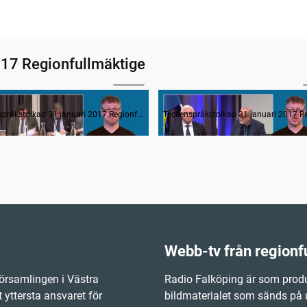
017 Regionfullmäktige
00:52
Avsägelser och anmälan av nyvalda i regionfullmäktige
Frågestund
Teckenspråkstolkad 31 januari 2017 Regionfullmäktige
Webb-tv från regionf
örsamlingen i Västra
Radio Falköping är som produ
 yttersta ansvaret för
bildmaterialet som sänds på