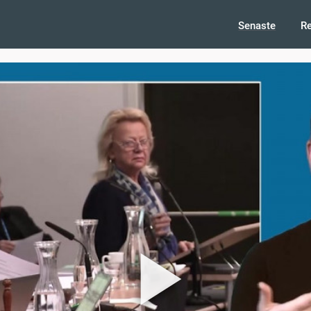
Senaste
R