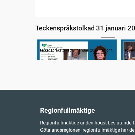
Teckenspråkstolkad 31 januari 2
28:40
Information om dagens ärenden
Teckenspråkstolkad 31 januari 2017 Regionfullmäktige
Regionfullmäktige
Regionfullmäktige är den högst beslutande f
Götalandsregionen, regionfullmäktige har det