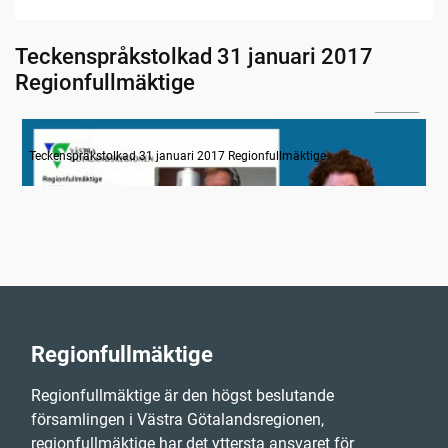
Teckenspråkstolkad 31 januari 2017
Regionfullmäktige
28:40
Information om dagens ärenden
Teckenspråkstolkad 31 januari 2017 Regionfullmäktige
Regionfullmäktige
Regionfullmäktige är den högst beslutande
församlingen i Västra Götalandsregionen,
regionfullmäktige har det yttersta ansvaret för