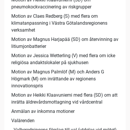
pneumokockvaccinering av riskgrupper
Motion av Claes Redberg (S) med flera om
klimatanpassning i Västra Götalandsregionens
verksamhet
Motion av Magnus Harjapää (SD) om återvinning av
litiumjonbatterier
Motion av Jessica Wetterling (V) med flera om icke
religiösa andaktslokaler på sjukhusen
Motion av Magnus Palmlöf (M) och Anders G
Högmark (M) om inrättande av regionens
innovationspris
Motion av Heikki Klaavuniemi med flera (SD) om att
inrätta äldrevårdsmottagning vid vårdcentral
Anmälan av inkomna motioner
Valärenden
- Valberedningens förslag till val (utdelas vid mötet)