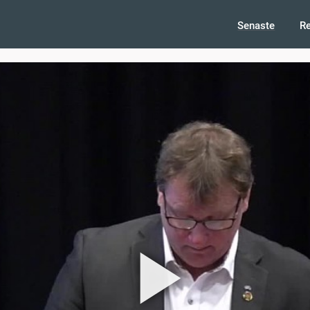
Senaste
R