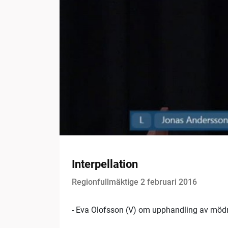
Interpellation
Regionfullmäktige 2 februari 2016
- Eva Olofsson (V) om upphandling av möd