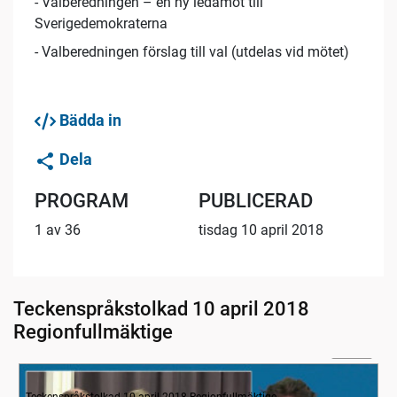
- Valberedningen – en ny ledamot till
Sverigedemokraterna
- Valberedningen förslag till val (utdelas vid mötet)
Bädda in
Dela
PROGRAM
PUBLICERAD
1 av 36
tisdag 10 april 2018
Teckenspråkstolkad 10 april 2018
Regionfullmäktige
02:49
Inledande formalia
Teckenspråkstolkad 10 april 2018 Regionfullmäktige