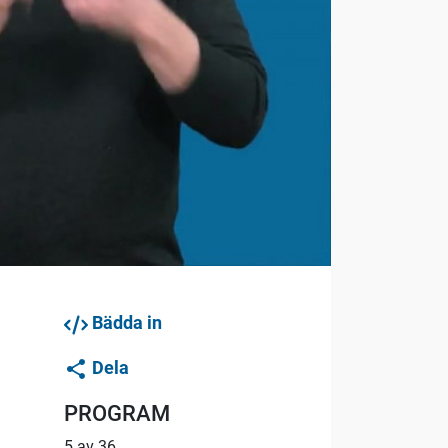
Bädda in
Dela
PROGRAM
5 av 36