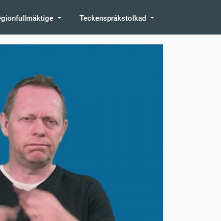
egionfullmäktige
Teckenspråkstolkad