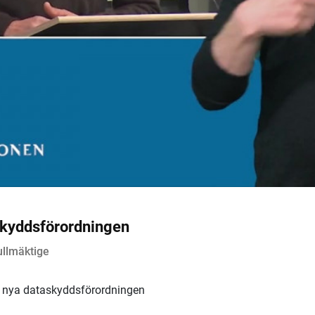
skyddsförordningen
ullmäktige
en nya dataskyddsförordningen