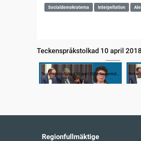
Socialdemokraterna
Interpellation
Ale
Teckenspråkstolkad 10 april 201
02:49
Inledande formalia
Teckenspråkstolkad 10 april 2018 Regionfullmäktige
Regionfullmäktige