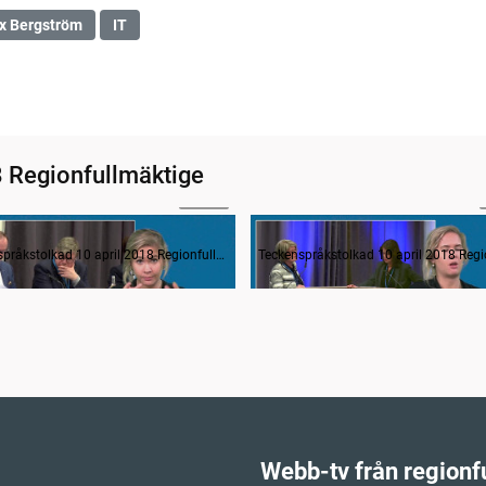
x Bergström
IT
8 Regionfullmäktige
01:14
Avsägelser och anmälan av nyvalda i regionfullmäktige
Frågestund
Teckenspråkstolkad 10 april 2018 Regionfullmäktige
Webb-tv från regionf