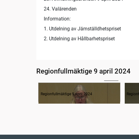
24. Valärenden
Information:
1. Utdelning av Jämställdhetspriset
2. Utdelning av Hållbarhetspriset
Regionfullmäktige 9 april 2024
02:24
1. Inledning
2. F
Regionfullmäktige 9 april 2024
Regionf