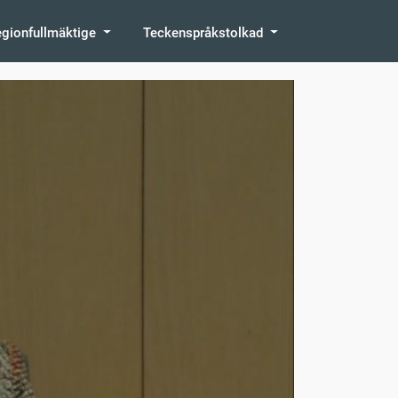
egionfullmäktige
Teckenspråkstolkad