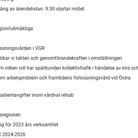
ng av ärendelistan. 9:30 startar mötet.
gionfullmäktige
lossningsvården i VGR
r ökar vi takten och genomförandekraften i omställningen
 vilken roll har spårbunden kollektivtrafik i händelse av kris och
) om arbetsproblem och framtidens förlossningsvård vid Östra
patientavgifter inom vårdval rehab
dsregionen
ng för 2023 års verksamhet
et 2024-2026