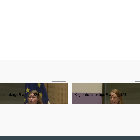
43:04
1
rågestund
ullmäktige 9 april 2024
Regionfullmäktige 9 april 2024