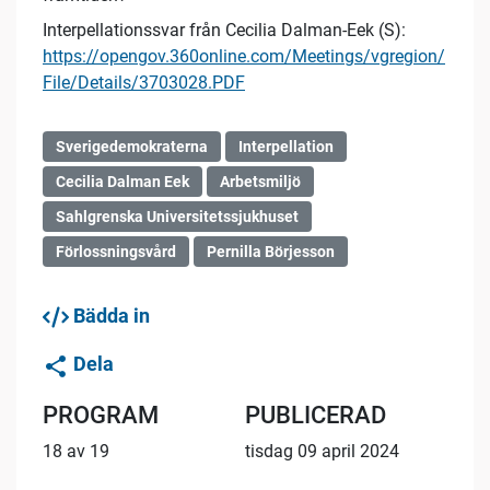
Interpellationssvar från Cecilia Dalman-Eek (S):
https://opengov.360online.com/Meetings/vgregion/
File/Details/3703028.PDF
Sverigedemokraterna
Interpellation
Cecilia Dalman Eek
Arbetsmiljö
Sahlgrenska Universitetssjukhuset
Förlossningsvård
Pernilla Börjesson
Bädda in
Dela
PROGRAM
PUBLICERAD
18 av 19
tisdag 09 april 2024