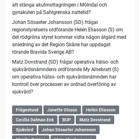
att stänga akutmottagningen i Mölndal och
gynakuten på Sahlgrenska nattetid?
Johan Sösaeter Johansson (SD) frågar
regionstyrelsens ordförande Helén Eliasson (S) om
det rödgröna styret kommer vidta någon åtgärd med
anledning av det Region Skåne har uppdagat
rörande Bravida Sverige AB?
Matz Dovstrand (SD) frågar operativa hälso- och
sjukvårdsnämndens ordförande My Alnebratt (S)
om operativa hälso- och sjukvårdsnämnden har
kontroll över processen av ordnad överföring av
sjukvård?
Frågestund
Janette Olsson
Helén Eliasson
Cecilia Dalman Eek
BUP
Matz Dovstrand
Sjukvård
Johan Sösaeter Johansson