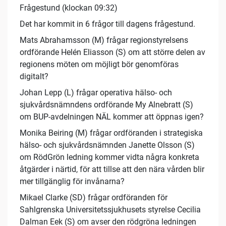
Frågestund (klockan 09:32)
Det har kommit in 6 frågor till dagens frågestund.
Mats Abrahamsson (M) frågar regionstyrelsens
ordförande Helén Eliasson (S) om att större delen av
regionens möten om möjligt bör genomföras
digitalt?
Johan Lepp (L) frågar operativa hälso- och
sjukvårdsnämndens ordförande My Alnebratt (S)
om BUP-avdelningen NÄL kommer att öppnas igen?
Monika Beiring (M) frågar ordföranden i strategiska
hälso- och sjukvårdsnämnden Janette Olsson (S)
om RödGrön ledning kommer vidta några konkreta
åtgärder i närtid, för att tillse att den nära vården blir
mer tillgänglig för invånarna?
Mikael Clarke (SD) frågar ordföranden för
Sahlgrenska Universitetssjukhusets styrelse Cecilia
Dalman Eek (S) om avser den rödgröna ledningen