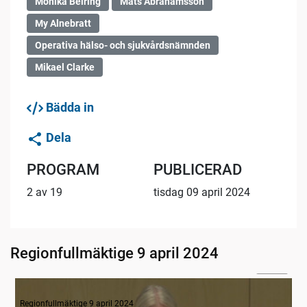
Monika Beiring
Mats Abrahamsson
My Alnebratt
Operativa hälso- och sjukvårdsnämnden
Mikael Clarke
Bädda in
Dela
PROGRAM
PUBLICERAD
2 av 19
tisdag 09 april 2024
Regionfullmäktige 9 april 2024
02:24
1. Inledning
Regionfullmäktige 9 april 2024