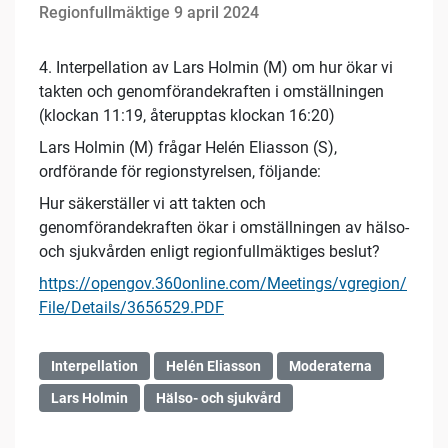
Regionfullmäktige 9 april 2024
4. Interpellation av Lars Holmin (M) om hur ökar vi
takten och genomförandekraften i omställningen
(klockan 11:19, återupptas klockan 16:20)
Lars Holmin (M) frågar Helén Eliasson (S),
ordförande för regionstyrelsen, följande:
Hur säkerställer vi att takten och
genomförandekraften ökar i omställningen av hälso-
och sjukvården enligt regionfullmäktiges beslut?
https://opengov.360online.com/Meetings/vgregion/
File/Details/3656529.PDF
Interpellation
Helén Eliasson
Moderaterna
Lars Holmin
Hälso- och sjukvård