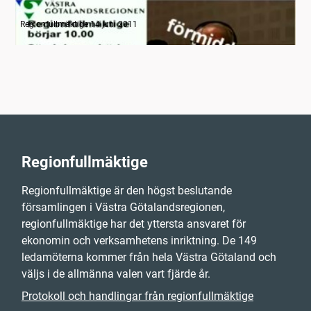
Radion informerar
Regionfullmäktige 14 juni 2011
Regionfullmäktige
Regionfullmäktige är den högst beslutande
församlingen i Västra Götalandsregionen,
regionfullmäktige har det yttersta ansvaret för
ekonomin och verksamhetens inriktning. De 149
ledamöterna kommer från hela Västra Götaland och
väljs i de allmänna valen vart fjärde år.
Protokoll och handlingar från regionfullmäktige