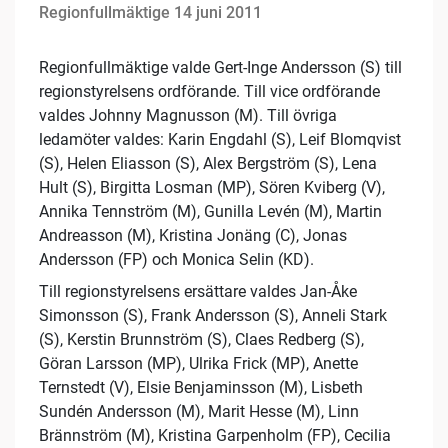
Regionfullmäktige 14 juni 2011
Regionfullmäktige valde Gert-Inge Andersson (S) till
regionstyrelsens ordförande. Till vice ordförande
valdes Johnny Magnusson (M). Till övriga
ledamöter valdes: Karin Engdahl (S), Leif Blomqvist
(S), Helen Eliasson (S), Alex Bergström (S), Lena
Hult (S), Birgitta Losman (MP), Sören Kviberg (V),
Annika Tennström (M), Gunilla Levén (M), Martin
Andreasson (M), Kristina Jonäng (C), Jonas
Andersson (FP) och Monica Selin (KD).
Till regionstyrelsens ersättare valdes Jan-Åke
Simonsson (S), Frank Andersson (S), Anneli Stark
(S), Kerstin Brunnström (S), Claes Redberg (S),
Göran Larsson (MP), Ulrika Frick (MP), Anette
Ternstedt (V), Elsie Benjaminsson (M), Lisbeth
Sundén Andersson (M), Marit Hesse (M), Linn
Brännström (M), Kristina Garpenholm (FP), Cecilia