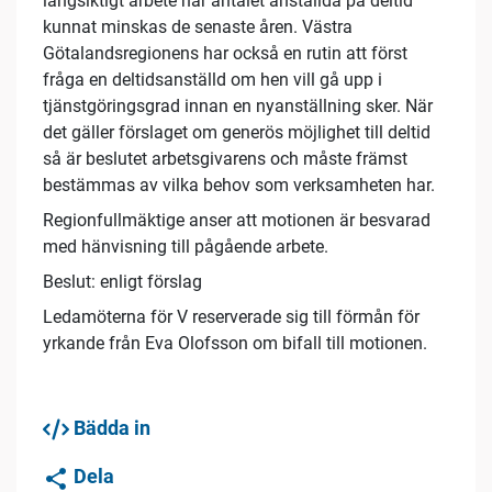
långsiktigt arbete har antalet anställda på deltid
kunnat minskas de senaste åren. Västra
Götalandsregionens har också en rutin att först
fråga en deltidsanställd om hen vill gå upp i
tjänstgöringsgrad innan en nyanställning sker. När
det gäller förslaget om generös möjlighet till deltid
så är beslutet arbetsgivarens och måste främst
bestämmas av vilka behov som verksamheten har.
Regionfullmäktige anser att motionen är besvarad
med hänvisning till pågående arbete.
Beslut: enligt förslag
Ledamöterna för V reserverade sig till förmån för
yrkande från Eva Olofsson om bifall till motionen.
Bädda in
Dela