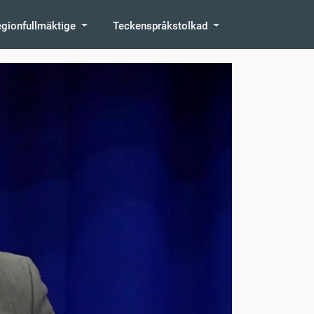
egionfullmäktige
Teckenspråkstolkad