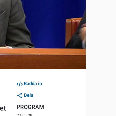
Bädda in
Dela
PROGRAM
et
27 av 29