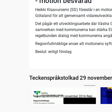
- motion besvarad
Heikki Klaavuniemi (SD) föreslår i en motio
Götaland för att gemensamt vidareutveckla 
Det pågår ett utvecklingsarbete där Västra 
samverkan med kommunerna kan stärka EU-ar
regelbunden dialog med kommunerna angåend
Regionfullmäktige anser att motionens syf
Beslut: enligt förslag
Teckenspråkstolkad 29 november
20:46
Information om dagens ärenden
Inled
Teckenspråkstolkad 29 november 2016 Regionfullmäktige