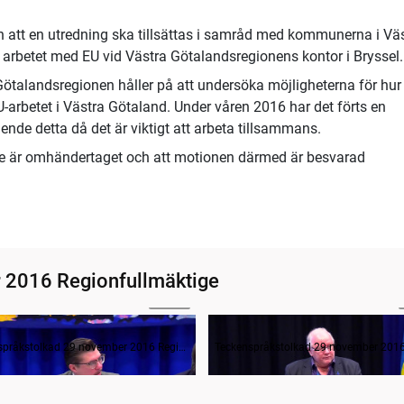
n att en utredning ska tillsättas i samråd med kommunerna i Vä
arbetet med EU vid Västra Götalandsregionens kontor i Bryssel.
Götalandsregionen håller på att undersöka möjligheterna för hur
betet i Västra Götaland. Under våren 2016 har det förts en
e detta då det är viktigt att arbeta tillsammans.
te är omhändertaget och att motionen därmed är besvarad
 2016 Regionfullmäktige
03:48
ande formalia
Frågestund
Teckenspråkstolkad 29 november 2016 Regionfullmäktige