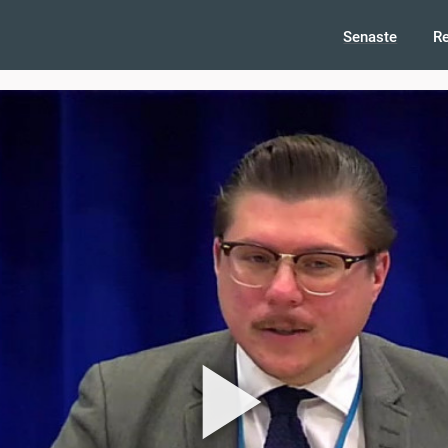
Senaste
R