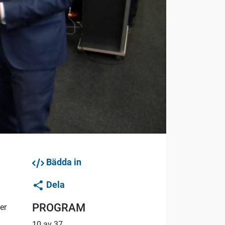
Bädda in
Dela
PROGRAM
er
10 av 37