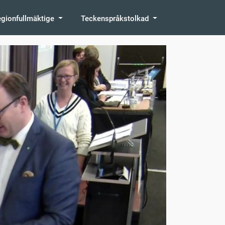
egionfullmäktige
Teckenspråkstolkad