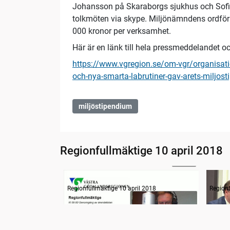
Johansson på Skaraborgs sjukhus och Sofia 
tolkmöten via skype. Miljönämndens ordför
000 kronor per verksamhet.
Här är en länk till hela pressmeddelandet oc
https://www.vgregion.se/om-vgr/organisatio
och-nya-smarta-labrutiner-gav-arets-miljos
miljöstipendium
Regionfullmäktige 10 april 2018
26:02
Information
Inled
Regionfullmäktige 10 april 2018
Regionf