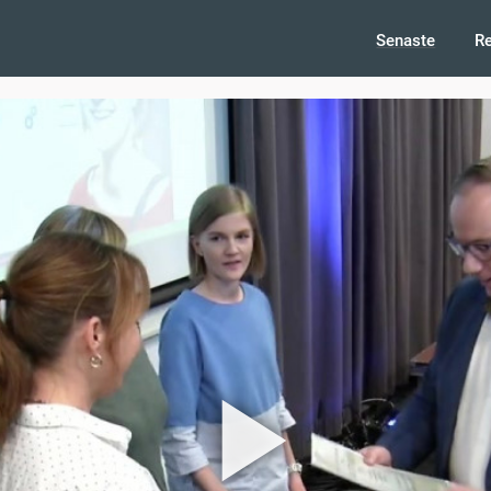
Senaste
R