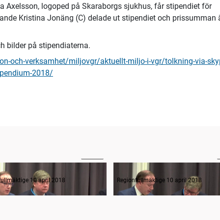
Axelsson, logoped på Skaraborgs sjukhus, får stipendiet för
ande Kristina Jonäng (C) delade ut stipendiet och prissumman 
h bilder på stipendiaterna.
n-och-verksamhet/miljovgr/aktuellt-miljo-i-vgr/tolkning-via-sky
tipendium-2018/
02:49
ande formalia
ullmäktige 10 april 2018
Regionfullmäktige 10 april 2018