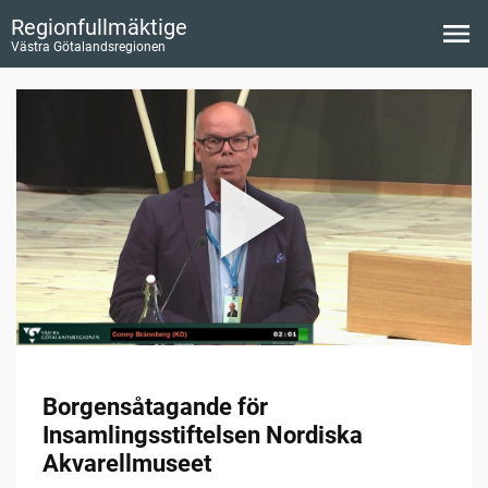
Regionfullmäktige
Västra Götalandsregionen
Borgensåtagande för
Insamlingsstiftelsen Nordiska
Akvarellmuseet