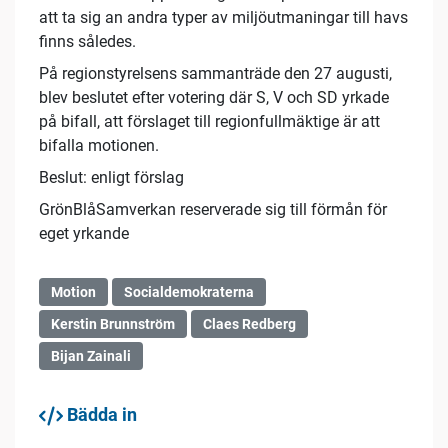
att ta sig an andra typer av miljöutmaningar till havs
finns således.
På regionstyrelsens sammanträde den 27 augusti,
blev beslutet efter votering där S, V och SD yrkade
på bifall, att förslaget till regionfullmäktige är att
bifalla motionen.
Beslut: enligt förslag
GrönBlåSamverkan reserverade sig till förmån för
eget yrkande
Motion
Socialdemokraterna
Kerstin Brunnström
Claes Redberg
Bijan Zainali
Bädda in