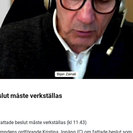
slut måste verkställas
 fattade beslut måste verkställas (kl 11.43)
nämndens ordförande Kristina Jonäng (C) om fattade beslut som