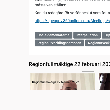
måste verkställas:
Kan du redogöra för varför beslut som fatta
https://opengov.360online.com/Meetings/
Socialdemokraterna
Interpellation
Bij
Regionutvecklingsnämnden
Regionutveck
Regionfullmäktige 22 februari 20
21:42
Inledning o frågestund
Regionfullmäktige 22 februari 2022
Regionf