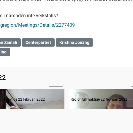
s i nämnden inte verkställs?
vgregion/Meetings/Details/2277409
an Zainali
Centerpartiet
Kristina Jonäng
ling
22
28:52
Interpellation klara av rekrytera och behålla sjukskötersk.
ullmäktige 22 februari 2022
Regionfullmäktige 22 februari 2022