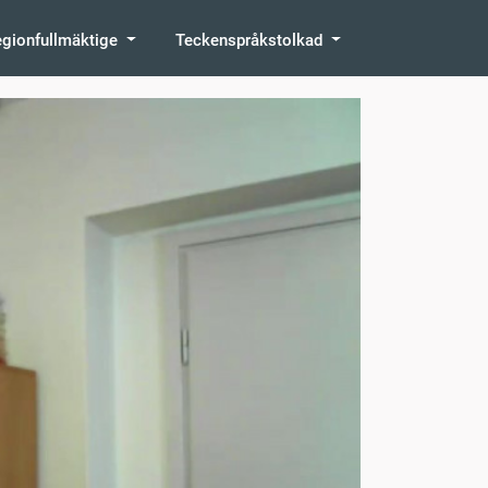
egionfullmäktige
Teckenspråkstolkad