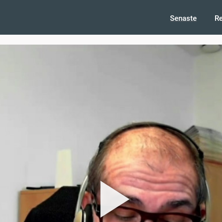
Senaste
R