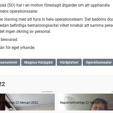
ää (SD) har i en motion föreslagit åtgärder om att upphandla
nens operationssalar.
r en lösning med att hyra in hela operationsteam. Det bedöms do
edan befintliga bemanningsavtal vilket innebär att samma pers
det ingen ökning av personal.
r besvarad.
mån för eget yrkande.
laavuniemi
Magnus Harjapää
Vårdplatser
Operationssalar
22
28:52
Interpellation klara av rekrytera och behålla sjukskötersk.
ullmäktige 22 februari 2022
Regionfullmäktige 22 februari 2022