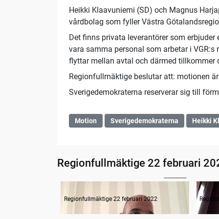
Heikki Klaavuniemi (SD) och Magnus Harjap
vårdbolag som fyller Västra Götalandsregio
Det finns privata leverantörer som erbjude
vara samma personal som arbetar i VGR:s r
flyttar mellan avtal och därmed tillkommer 
Regionfullmäktige beslutar att: motionen ä
Sverigedemokraterna reserverar sig till för
Motion
Sverigedemokraterna
Heikki K
Regionfullmäktige 22 februari 20
21:42
Inledning o frågestund
Regionfullmäktige 22 februari 2022
Regionf