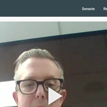
Senaste
R