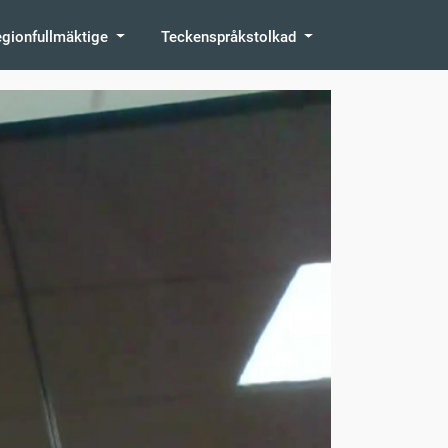
egionfullmäktige
Teckenspråkstolkad