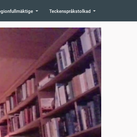
egionfullmäktige
Teckenspråkstolkad