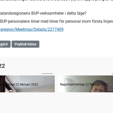
alandsregionens BUP-verksamheter i detta läge?
a BUP-personalens löner med löner för personal inom första linje
vgregion/Meetings/Details/2277409
rgård
Psykisk hälsa
22
28:52
Interpellation klara av rekrytera och behålla sjukskötersk.
ullmäktige 22 februari 2022
Regionfullmäktige 22 februari 2022