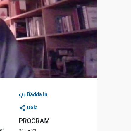
Bädda in
Dela
PROGRAM
et
21 av 21