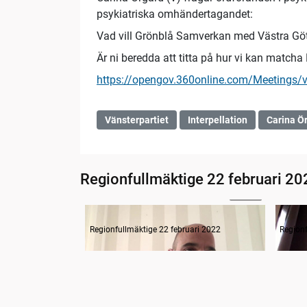
psykiatriska omhändertagandet:
Vad vill Grönblå Samverkan med Västra Göt
Är ni beredda att titta på hur vi kan match
https://opengov.360online.com/Meetings/
Vänsterpartiet
Interpellation
Carina Ö
Regionfullmäktige 22 februari 20
21:42
Inledning o frågestund
Regionfullmäktige 22 februari 2022
Regionf