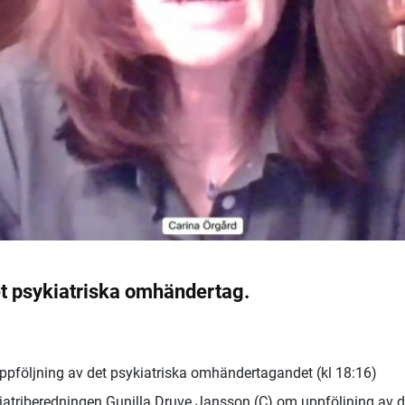
det psykiatriska omhändertag.
uppföljning av det psykiatriska omhändertagandet (kl 18:16)
kiatriberedningen Gunilla Druve Jansson (C) om uppföljning av d